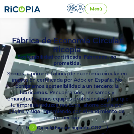
Menú
Fábrica de Economía Circular
Ricopia
Sostenibilidad certificada. Fabricada, no
prometida.
Somos la primera fábrica de economía circular en
impresión certificada por Adok en España.
No
compramos sostenibilidad a un tercero: la
fabricamos.
Recuperamos, revisamos y
remanufacturamos equipos profesionales para que
tu empresa reduzca residuos, ahorre coste por
página y siga imprimiendo con el rendimiento del
primer día.
Calculadora de impacto CO2