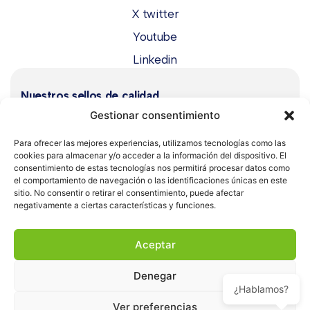
X twitter
Youtube
Linkedin
Nuestros sellos de calidad
Gestionar consentimiento
Para ofrecer las mejores experiencias, utilizamos tecnologías como las
cookies para almacenar y/o acceder a la información del dispositivo. El
consentimiento de estas tecnologías nos permitirá procesar datos como
el comportamiento de navegación o las identificaciones únicas en este
sitio. No consentir o retirar el consentimiento, puede afectar
negativamente a ciertas características y funciones.
Aceptar
Aviso Legal
Política de cookies
Denegar
Política de seguridad
Condiciones de uso
¿Hablamos?
Política de privacidad
Ver preferencias