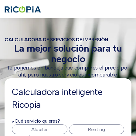
CALCULADORA DE SERVICIOS DE IMPRESIÓN
La mejor solución para tu
negocio
Te ponemos en bandeja que compares el precio por
ahí, pero nuestro servicio es incomparable.
Calculadora inteligente
Ricopia
¿Qué servicio quieres?
Alquiler
Renting