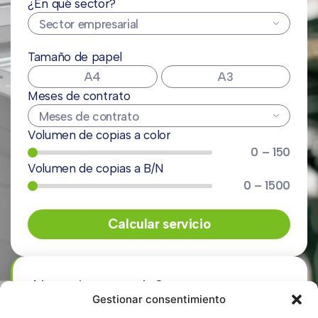
¿En qué sector?
Tamaño de papel
A4
A3
Meses de contrato
Volumen de copias a color
0 – 150
Volumen de copias a B/N
0 – 1500
Calcular servicio
¿Necesitas ayuda?
Gestionar consentimiento
En Ricopia te asistimos en todo momento
, de